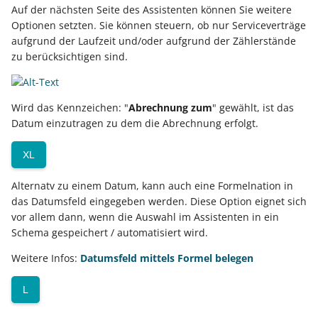
Buchungssatzerstellung in
GPSR -
Auf der nächsten Seite des Assistenten können Sie weitere
der Kasse
Beitragsnachweise erneu
Mini-one-stop-shop
Optionen setzten. Sie können steuern, ob nur Serviceverträge
übertragen
aufgrund der Laufzeit und/oder aufgrund der Zählerstände
zu berücksichtigen sind.
Skontovorgaben
eBay-
Kundenreferenz im
GKV-Monatsmeldung
Fahrzeugverwendungslis
Zahlungsverkehr
Funktionen im
Wird das Kennzeichen: "
Abrechnung zum
" gewählt, ist das
Kassenbondruck
Sofortmeldungen
eBay-Produktkatalog
IST-Versteuerung in
Datum einzutragen zu dem die Abrechnung erfolgt.
nutzen
Österreich
Regeln
Betriebsaufgabe
XL
(Insolvenzverfahren)
Eigene Abläufe definiere
Kassenstand prüfen
Alternatv zu einem Datum, kann auch eine Formelnation in
(Vorgang)
Firmenwagen-Rechner
Erfassungsvorlagen
das Datumsfeld eingegeben werden. Diese Option eignet sich
vor allem dann, wenn die Auswahl im Assistenten in ein
Österreich:
Gestaltung von
Schema gespeichert / automatisiert wird.
Registrierkassenpflicht
Eingabemasken
Weitere Infos:
Datumsfeld mittels Formel belegen
und
Registrierkassensicherheitsverordnung
Kellnerschloss
L
(RKSV)