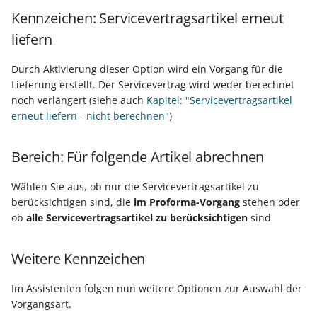
Unterstützung für iCal- 
Kennzeichen: Servicevertragsartikel erneut
LCD-Kundendisplay für
vCalendar-Dateien
Kassensysteme
liefern
Individuelle Schaubilder
Nullbeleg ausdrucken
Durch Aktivierung dieser Option wird ein Vorgang für die
Lieferung erstellt. Der Servicevertrag wird weder berechnet
Navigationslinks
noch verlängert (siehe auch
Kapitel: "Servicevertragsartikel
Auftragsnummern in
erneut liefern - nicht berechnen"
)
Kasse
Hyperlink-Unterstützung
in Übersichten und in
Gestalten von
Bereich: Für folgende Artikel abrechnen
Detail-Ansichten
Kassenbelegen
Wählen Sie aus, ob nur die Servicevertragsartikel zu
Übersichten: Drag & Dro
berücksichtigen sind, die
im Proforma-Vorgang
stehen oder
Kassenprüfung TSE
Unterstützung für vCard
ob
alle Servicevertragsartikel zu berücksichtigen
sind
Verschiedene
Bereinigungsassistent -
Weitere Kennzeichen
Auswertungen -
Archiv-Mandant
verschiedene Werte
Im Assistenten folgen nun weitere Optionen zur Auswahl der
Datenerfassung vor dem
Vorgangsart.
Programmstart