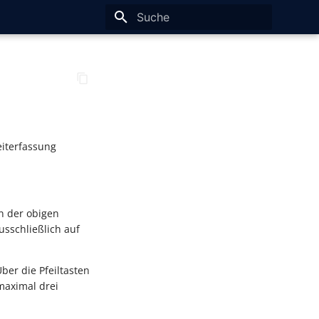
Suche wird initialisiert
eiterfassung
In der obigen
usschließlich auf
er die Pfeiltasten
aximal drei