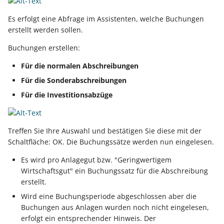
Buchungssatzerstellung in
Artikelvarianten: Artikel
GPSR -
der Kasse
in unterschiedlichen
Beitragsnachweise erneu
Mini-one-stop-shop
Es erfolgt eine Abfrage im Assistenten, welche Buchungen
Ausführungen
übertragen
erstellt werden sollen.
Skontovorgaben
eBay-
Kundenreferenz im
Buchungen erstellen:
Streckengeschäft
GKV-Monatsmeldung
Fahrzeugverwendungslis
Zahlungsverkehr
Funktionen im
Für die normalen Abschreibungen
Kassenbondruck
Frachtgruppen-
Sofortmeldungen
eBay-Produktkatalog
IST-Versteuerung in
Für die Sonderabschreibungen
Unterstützung allgemein
nutzen
Österreich
Für die Investitionsabzüge
Regeln
Betriebsaufgabe
Freie Datenbank-
(Insolvenzverfahren)
Eigene Abläufe definiere
Tabellen
Kassenstand prüfen
Treffen Sie Ihre Auswahl und bestätigen Sie diese mit der
(Vorgang)
Firmenwagen-Rechner
Erfassungsvorlagen
Schaltfläche: OK. Die Buchungssätze werden nun eingelesen.
Verschiedene
Es wird pro Anlagegut bzw. "Geringwertigem
Auswertungen -
Österreich:
Gestaltung von
Wirtschaftsgut" ein Buchungssatz für die Abschreibung
Verschiedene Werte
Registrierkassenpflicht
Eingabemasken
erstellt.
und
Wird eine Buchungsperiode abgeschlossen aber die
Registrierkassensicherheitsverordnung
Differenzbesteuerung n
Kellnerschloss
Buchungen aus Anlagen wurden noch nicht eingelesen,
(RKSV)
§ 25a Umsatzsteuergese
erfolgt ein entsprechender Hinweis. Der
(D)