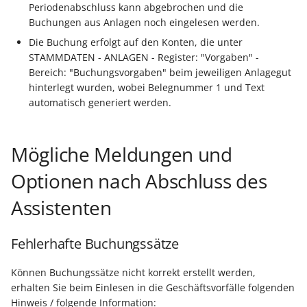
Unterstützung für iCal- 
Periodenabschluss kann abgebrochen und die
LCD-Kundendisplay für
vCalendar-Dateien
Buchungen aus Anlagen noch eingelesen werden.
Kassensysteme
Grundpreis-Einheiten üb
Die Buchung erfolgt auf den Konten, die unter
Export und Import
Individuelle Schaubilder
STAMMDATEN - ANLAGEN - Register: "Vorgaben" -
anpassen
Nullbeleg ausdrucken
Bereich: "Buchungsvorgaben" beim jeweiligen Anlagegut
Navigationslinks
hinterlegt wurden, wobei Belegnummer 1 und Text
Auftragsnummern in
automatisch generiert werden.
Kasse
Hyperlink-Unterstützung
in Übersichten und in
Mögliche Meldungen und
Gestalten von
Detail-Ansichten
Kassenbelegen
Optionen nach Abschluss des
Übersichten: Drag & Dro
Kassenprüfung TSE
Assistenten
Unterstützung für vCard
Verschiedene
Bereinigungsassistent -
Fehlerhafte Buchungssätze
Auswertungen -
Archiv-Mandant
verschiedene Werte
Können Buchungssätze nicht korrekt erstellt werden,
Datenerfassung vor dem
erhalten Sie beim Einlesen in die Geschäftsvorfälle folgenden
Programmstart
Hinweis / folgende Information: