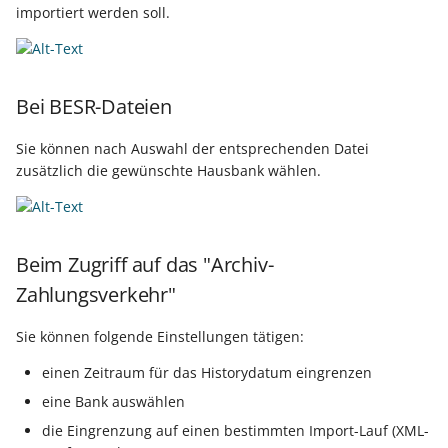
Unterstützung für iCal- und
importiert werden soll.
Regel-Anweisungsart:
LCD-Kundendisplay für
vCalendar-Dateien
Feldzuweisungen
Kassensysteme
Grundpreis-Einheiten üb
Export und Import
Individuelle Schaubilder
Regel-Anweisungsart:
anpassen
Nullbeleg ausdrucken
Bei BESR-Dateien
Diagnose-Eintrag im
Navigationslinks
Ereignis-Protokoll erzeu
Auftragsnummern in
Sie können nach Auswahl der entsprechenden Datei
Kasse
zusätzlich die gewünschte Hausbank wählen.
Hyperlink-Unterstützung
Mandantenregel:
in Übersichten und in
Sofortnachricht bei
Gestalten von
Detail-Ansichten
Tageswechsel
Kassenbelegen
Beim Zugriff auf das "Archiv-
Übersichten: Drag & Drop -
Warengruppensummen 
Zahlungsverkehr"
Kassenprüfung TSE
Unterstützung für vCards
der Positionserfassung 
beim Wandeln
Sie können folgende Einstellungen tätigen:
Verschiedene
Bereinigungsassistent -
Auswertungen -
Archiv-Mandant
einen Zeitraum für das Historydatum eingrenzen
Datenprüfung über Rege
verschiedene Werte
eine Bank auswählen
definierbar - Bereichs-
Datenerfassung vor dem
die Eingrenzung auf einen bestimmten Import-Lauf (XML-
Aktionen
Programmstart