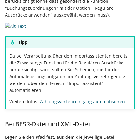
berücksichtigt (ohne dass gesondert die Funktion:
ausführen
Buchungssatzerstellung in
Artikelvarianten: Artikel
Unterstützung für
GPSR -
Regeln
"Buchungszuordnungen" mit der Option: "Reguläre
der Kasse
in unterschiedlichen
Rücklastschriften
Beitragsnachweise erneu
Mini-one-stop-shop
Globale Einstellungen
Ausdrücke anwenden" ausgewählt werden muss).
Regel-Anweisungsart: Fü
Ausführungen
übertragen
das Einfügen von
Skontovorgaben
eBay-
Kundenreferenz im
Regeln (Sonstige/
Artikelanlagen
Streckengeschäft
GKV-Monatsmeldung
Fahrzeugverwendungslis
Zahlungsverkehr
Mandantenregeln)
Funktionen im
Tipp
Regel-Anweisungsart:
Kassenbondruck
Frachtgruppen-
Sofortmeldungen
eBay-Produktkatalog
IST-Versteuerung in
Zertifikatsverwaltung
Position kopieren
Unterstützung allgemein
Da bei Verarbeitung über den Importassistenten bereits
nutzen
Österreich
die Zuweisungs-Funktion für die Regulären Ausdrücke
Regeln
Betriebsaufgabe
Bezeichner für
berücksichtigt wird, sollten Sie Schemen, die für die
Regel-Anweisungsart: HT
Freie Datenbank-
(Insolvenzverfahren)
Eigene Abläufe definieren
Berechtigungsgruppen
Automatisierungsaufgaben im Zahlungsverkehr genutzt
Befehl senden
Tabellen
Kassenstand prüfen
werden, über den Bereich: "Importassistent"
(Vorgang)
Firmenwagen-Rechner
Erfassungsvorlagen
Parameter für das Ereign
automatisieren.
Regel-Anweisungsart:
Verschiedene
Protokoll
Interne E-Mail senden
Auswertungen -
Weitere Infos:
Zahlungsverkehreingang automatisieren
.
Österreich:
Gestaltung von
Verschiedene Werte
Registrierkassenpflicht
Eingabemasken
Rohstoffkurse
Regel-Anweisungsart
und
Bei BESR-Datei und XML-Datei
Datensatz immer neu
Registrierkassensicherheitsverordnung
Differenzbesteuerung n
Kellnerschloss
erstellen / ändern / lösc
(RKSV)
§ 25a Umsatzsteuergese
Legen Sie den Pfad fest, aus dem die jeweilige Datei
(D)