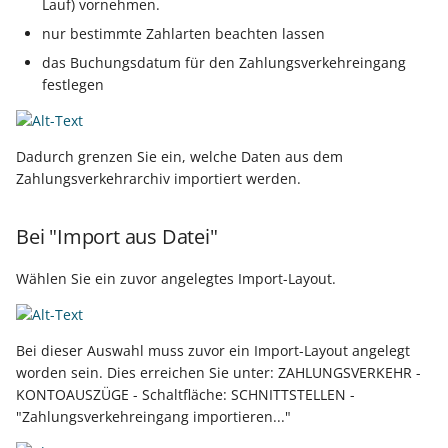
Lauf) vornehmen.
nur bestimmte Zahlarten beachten lassen
Prüfroutine für "Regeln f
Export nach Ablauf der
Positionen"
das Buchungsdatum für den Zahlungsverkehreingang
Mietversion
festlegen
Regeln für
Zahlungsverkehreingang
Dadurch grenzen Sie ein, welche Daten aus dem
Zahlungsverkehrarchiv importiert werden.
Beispiele für Regeln
Regeln für Plattformen (E
Bei "Import aus Datei"
Commerce-Bereich)
Wählen Sie ein zuvor angelegtes Import-Layout.
Regeln für Logistik-
Arbeitsplatz (Logistik &
Versand)
Bei dieser Auswahl muss zuvor ein Import-Layout angelegt
worden sein. Dies erreichen Sie unter: ZAHLUNGSVERKEHR -
KONTOAUSZÜGE - Schaltfläche: SCHNITTSTELLEN -
"Zahlungsverkehreingang importieren..."