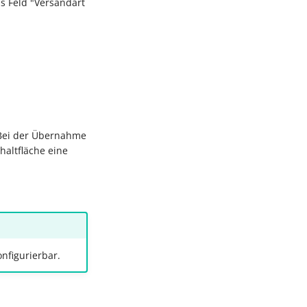
as Feld "Versandart
 Bei der Übernahme
haltfläche eine
nfigurierbar.