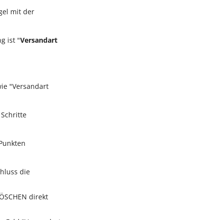
el mit der
g ist "
Versandart
 wie "Versandart
 Schritte
 Punkten
hluss die
 LÖSCHEN direkt