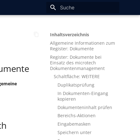
Suche wird initialisiert
Inhaltsverzeichnis
Allgemeine Informationen zum
Register: Dokumente
Register: Dokumente bei
Einsatz des microtech
kumente
Dokumentenmanagement
Schaltfläche: WEITERE
lgemeine
Duplikatsprüfung
In Dokumenten-Eingang
kopieren
Dokumenteninhalt prüfen
Bereichs-Aktionen
ch
Eingabemasken
Speichern unter