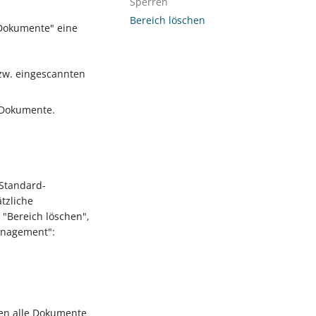
Sperren
Bereich löschen
Dokumente" eine
bzw. eingescannten
n Dokumente.
Standard-
tzliche
 "Bereich löschen",
anagement":
den alle Dokumente