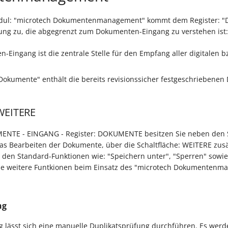
dul: "microtech Dokumentenmanagement" kommt dem Register: "
ng zu, die abgegrenzt zum Dokumenten-Eingang zu verstehen ist:
-Eingang ist die zentrale Stelle für den Empfang aller digitalen 
"Dokumente" enthält die bereits revisionssicher festgeschriebene
 WEITERE
ENTE - EINGANG - Register: DOKUMENTE besitzen Sie neben den 
das Bearbeiten der Dokumente, über die Schaltfläche: WEITERE zusä
den Standard-Funktionen wie: "Speichern unter", "Sperren" sowie
nde weitere Funtkionen beim Einsatz des "microtech Dokumentenm
ng
g lässt sich eine manuelle Duplikatsprüfung durchführen. Es wer