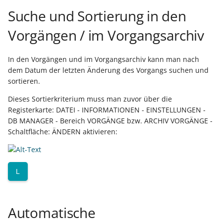
Artikelvarianten: Artikel
Buchungssatzerstellung in
GPSR -
einzelnen Adresse
Suche und Sortierung in den
in unterschiedlichen
der Kasse
Beitragsnachweise erneu
Mini-one-stop-shop
Ausführungen
übertragen
Platzhalter für detailliert
Vorgängen / im Vorgangsarchiv
Skontovorgaben
eBay-
Kundenreferenz im
Informationen in der
Streckengeschäft
GKV-Monatsmeldung
Fahrzeugverwendungslis
Zahlungsverkehr
Abrechnung
In den Vorgängen und im Vorgangsarchiv kann man nach
Funktionen im
dem Datum der letzten Änderung des Vorgangs suchen und
Frachtgruppen-
Kassenbondruck
Sofortmeldungen
eBay-Produktkatalog
IST-Versteuerung in
Servicevertragsabrechn
sortieren.
Unterstützung allgemein
nutzen
Österreich
- Projekte
Dieses Sortierkriterium muss man zuvor über die
Regeln
Betriebsaufgabe
Registerkarte: DATEI - INFORMATIONEN - EINSTELLUNGEN -
Freie Datenbank-
(Insolvenzverfahren)
Eigene Abläufe definiere
Serviceverträge über
DB MANAGER - Bereich VORGÄNGE bzw. ARCHIV VORGÄNGE -
Tabellen
Kassenstand prüfen
Vorgang kündigen
Schaltfläche: ÄNDERN aktivieren:
(Vorgang)
Firmenwagen-Rechner
Erfassungsvorlagen
Verschiedene
Gekündigte Servicevertr
Auswertungen -
Österreich:
Gestaltung von
L
Verschiedene Werte
Registrierkassenpflicht
Eingabemasken
Auswertungsliste
und
Differenzbesteuerung nach
Registrierkassensicherheitsverordnung
Kellnerschloss
Regeln für Serviceverträ
Automatische
§ 25a Umsatzsteuergesetz
(RKSV)
(D)