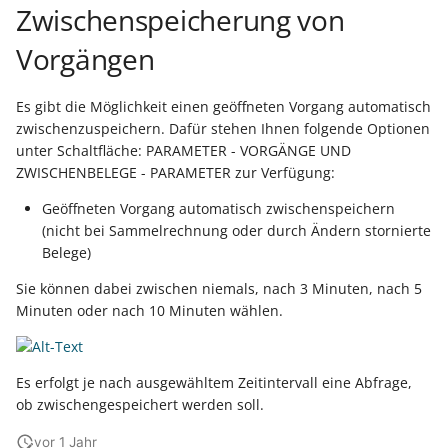
Unterstützung für iCal- 
Regeln für den
Zwischenspeicherung von
LCD-Kundendisplay für
vCalendar-Dateien
Servicevertrags-Assisten
Grundpreis-Einheiten über
Kassensysteme
Vorgängen
Export und Import
Individuelle Schaubilder
Serviceverträge und
anpassen
Nullbeleg ausdrucken
SEPA-Lastschriften
Es gibt die Möglichkeit einen geöffneten Vorgang automatisch
Navigationslinks
zwischenzuspeichern. Dafür stehen Ihnen folgende Optionen
Auftragsnummern in
Servicevertragsdaten in
unter Schaltfläche: PARAMETER - VORGÄNGE UND
Kasse
Tabellenansicht
Hyperlink-Unterstützung
ZWISCHENBELEGE - PARAMETER zur Verfügung:
in Übersichten und in
Geöffneten Vorgang automatisch zwischenspeichern
Gestalten von
Detail-Ansichten
(nicht bei Sammelrechnung oder durch Ändern stornierte
Kassenbelegen
Belege)
Übersichten: Drag & Dro
Sie können dabei zwischen niemals, nach 3 Minuten, nach 5
Kassenprüfung TSE
Unterstützung für vCard
Minuten oder nach 10 Minuten wählen.
Verschiedene
Bereinigungsassistent -
Auswertungen -
Archiv-Mandant
Es erfolgt je nach ausgewähltem Zeitintervall eine Abfrage,
verschiedene Werte
ob zwischengespeichert werden soll.
Datenerfassung vor dem
Programmstart
vor 1 Jahr