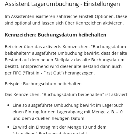
Regeln für den
Unterstützung für iCal- 
Assistent Lagerumbuchung - Einstellungen
LCD-Kundendisplay für
Servicevertrags-Assistenten
vCalendar-Dateien
Kassensysteme
Im Assistenten existieren zahlreiche Einstell-Optionen. Diese
Serviceverträge und
Individuelle Schaubilder
sind optional und lassen sich über Kennzeichen aktivieren.
Nullbeleg ausdrucken
SEPA-Lastschriften
Kennzeichen: Buchungsdatum beibehalten
Navigationslinks
Auftragsnummern in
Servicevertragsdaten in
Bei einer über das aktivierts Kennzeichen: "Buchungsdatum
Kasse
Tabellenansicht
Hyperlink-Unterstützung
beibehalten" ausgeführte Umbuchung bewirkt, dass der alte
in Übersichten und in
Bestand auf dem neuen Stellplatz das alte Buchungsdatum
Gestalten von
Detail-Ansichten
besitzt. Entsprechend wird dieser alte Bestand dann auch
Kassenbelegen
per FIFO ("First In - First Out") herangezogen.
Übersichten: Drag & Dro
Beispiel: Buchungsdatum beibehalten
Kassenprüfung TSE
Unterstützung für vCard
Das Kennzeichen: "Buchungsdatum beibehalten" ist aktiviert.
Verschiedene
Bereinigungsassistent -
Eine so ausgeführte Umbuchung bewirkt im Lagerbuch
Auswertungen -
Archiv-Mandant
einen Eintrag für den Lagerabgang mit Menge z. B. -10
verschiedene Werte
und dem aktuellen heutigen Datum.
Datenerfassung vor dem
Es wird ein Eintrag mit der Menge 10 und dem
Programmstart
"damaligen" Buchungsdatum erstellt.