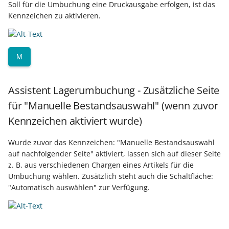
Soll für die Umbuchung eine Druckausgabe erfolgen, ist das
Buchungssatzerstellung in
GPSR -
einzelnen Adresse
Kennzeichen zu aktivieren.
der Kasse
Beitragsnachweise erneu
Mini-one-stop-shop
übertragen
Platzhalter für detaillierte
Skontovorgaben
eBay-
Informationen in der
Kundenreferenz im
GKV-Monatsmeldung
Fahrzeugverwendungslis
Abrechnung
Zahlungsverkehr
M
Funktionen im
Kassenbondruck
Sofortmeldungen
eBay-Produktkatalog
Servicevertragsabrechnung
IST-Versteuerung in
Assistent Lagerumbuchung - Zusätzliche Seite
nutzen
- Projekte
Österreich
für "Manuelle Bestandsauswahl" (wenn zuvor
Regeln
Betriebsaufgabe
(Insolvenzverfahren)
Serviceverträge über
Eigene Abläufe definiere
Kennzeichen aktiviert wurde)
Kassenstand prüfen
Vorgang kündigen
(Vorgang)
Firmenwagen-Rechner
Wurde zuvor das Kennzeichen: "Manuelle Bestandsauswahl
Erfassungsvorlagen
auf nachfolgender Seite" aktiviert, lassen sich auf dieser Seite
Gekündigte Serviceverträge
z. B. aus verschiedenen Chargen eines Artikels für die
Österreich:
Gestaltung von
Umbuchung wählen. Zusätzlich steht auch die Schaltfläche:
Registrierkassenpflicht
Auswertungsliste
Eingabemasken
"Automatisch auswählen" zur Verfügung.
und
Registrierkassensicherheitsverordnung
Regeln für Serviceverträge
Kellnerschloss
(RKSV)