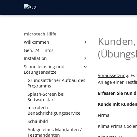
microtech Hilfe
microtech Hilfe
Kunden, 
Willkommen
(Übungsb
Gen. 24 - Infos
Vorwort
Installation
Ausprägungen und Symbole
Schnelleinstieg und
Produkt-Generationen
Lizenzmodell
Lösungsansätze
Aufbau der Online-Hilfe
Neuinstallation
Gen. 24: Reorganisation
Voraussetzung
: Es
Grundsätzlicher Aufbau des
aller Datenbank-Tabellen
Anlage einer Testf
Hilfe-Register
Programmaktualisierung
Installationsmöglichkeiten
Programms
Legacy-Funktionen
Installation des Upgrades
Das Starten der Installation
Schneller Wartungsmodus
Erfassen Sie nun 
Splash-Screen bei
Fertigungskennzeichen
Aktivierung
Installationsassistent
Softwarestart
Kunde mit Kunde
Umzug der microtech
Echtheitszertifikat
Einrichtungsassistent/Serveranbindung
microtech
Software auf einen neuen PC
Benachrichtigungsservice
Firma
Verbindungsaufbau
Funktionen des neuen
Datenserver suchen
Version ist Testversion zu
Datenserver
Revisionsjahrs freischalten
Schaubild
Serverkonfiguration
Klima Prima Coole
Prüfzwecken
Aktivierung
Lizenzverlängerung nach
Erkennung des DNS
Anlage eines Mandanten /
Server manuell
30 Tage-Testversion
Vertragsablauf
Servernamens
Testmandanten