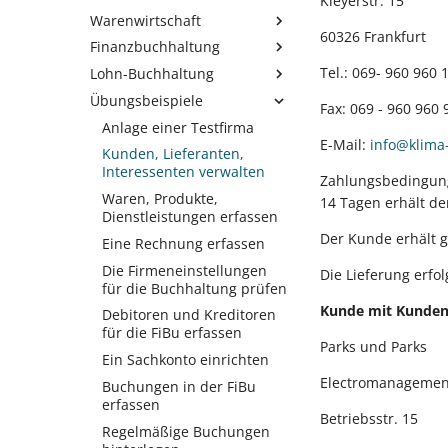
Kleyerstr. 15
Mandanteneinrichtung
hinzufügen
installieren
Server hinzufügen
Warenwirtschaft
Benutzer einrichten
Testfirma / Testmandant
60326 Frankfurt
Servername manuell
Finanzbuchhaltung
Kunden, Lieferanten,
Installation
eintragen
Interessenten, ... verwalten
Tel.: 069- 960 960 
Netzwerkarbeitsplätze
Lohn-Buchhaltung
Die Firmeneinstellungen
Netzwerkbindung der
Artikel erfassen
für die Buchhaltung prüfen
Client am BP-Server
Übungsbeispiele
Die Firmeneinstellungen
Fax: 069 - 960 960 
Adapter
einrichten
Standardabläufe
Debitoren und Kreditoren
prüfen
Anlage einer Testfirma
Glossar
Wandeln: Verkauf /
verwalten
Auto-Setup
E-Mail:
info@klima
Berufsgenossenschaft
Kunden, Lieferanten,
Einkauf
Ein Sachkonto einrichten
anlegen
Interessenten verwalten
Zahlungsbedingung
Ein Angebot erstellen
Verkauf - Standardablauf
Eingangs- und
Eine Einzugsstelle erfassen
Waren, Produkte,
14 Tagen erhält d
Einen Artikel beim
Ausgangsrechnungen
Einkauf - Standardablauf
Einen Mitarbeiter erfassen
Dienstleistungen erfassen
Lieferanten bestellen
einlesen
Der Kunde erhält g
Lohnarten anpassen und
Eine Rechnung erfassen
Eine Rechnung erfassen
Buchungen aus der
erfassen
Die Firmeneinstellungen
Lohnbuchhaltung einlesen
Die Lieferung erfo
Offene Posten und
Eine
für die Buchhaltung prüfen
Mahnungen
Buchungen in der FiBu
Lohn-/Gehaltsabrechnung
Kunde mit Kunde
Debitoren und Kreditoren
erfassen
Einen Lagerzugang buchen
durchführen
für die FiBu erfassen
Regelmäßige Buchungen
Parks und Parks
Daten an den
Sozialversicherungsmeldungen
Ein Sachkonto einrichten
hinterlegen und verwalten
Steuerberater übermitteln
prüfen
Electromanagemen
Buchungen in der FiBu
Alles rund ums
Einen Kontoauszug über
Daten elektronisch
erfassen
Kassenbuch in der
das Online-Banking
übermitteln
Betriebsstr. 15
Buchhaltung
Regelmäßige Buchungen
abrufen
Die Lohnsteueranmeldung