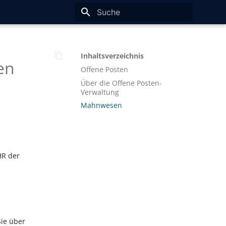
Suche wird initialisiert
Inhaltsverzeichnis
en
Offene Posten
Über die Offene Posten-
Verwaltung
Mahnwesen
HR der
Sie über