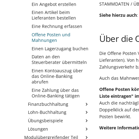
STAMMDATEN / ÜBER
Ein Angebot erstellen
Verkauf - Standardablauf
Einen Artikel beim
Einkauf - Standardablauf
Siehe hierzu auch
Lieferanten bestellen
Eine Rechnung erfassen
Offene Posten und
Über die 
Mahnungen
Einen Lagerzugang buchen
Die Offene Posten 
Daten an den
Lieferanten). Von 
Steuerberater übermitteln
Zahlungsverkehr b
Einen Kontoauszug über
das Online-Banking
Auch das Mahnwese
abrufen
Offene Posten kön
Eine Zahlung über das
Online-Banking tätigen
Liste eintragen" i
Auch die nachträgl
Finanzbuchhaltung
Doppelklick auf d
Lohn-Buchhaltung
Die Firmeneinstellungen
Posten bewirkt.
für die Buchhaltung prüfen
Übungsbeispiele
Die Firmeneinstellungen
Debitoren und Kreditoren
prüfen
Weitere Informat
Lösungen
Anlage einer Testfirma
verwalten
Berufsgenossenschaft
Modulübergreifender Teil
Kunden, Lieferanten,
Anlage einer Testfirma