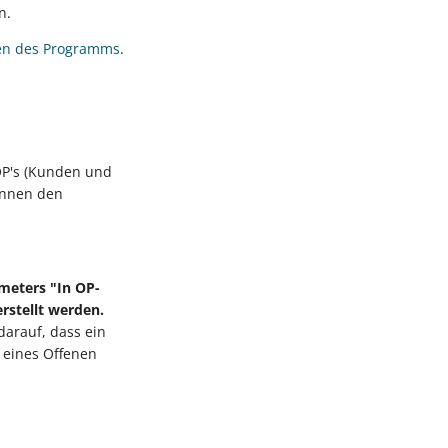
n.
ten des Programms
.
OP's (Kunden und
können den
meters "In OP-
erstellt werden.
darauf, dass ein
 eines Offenen