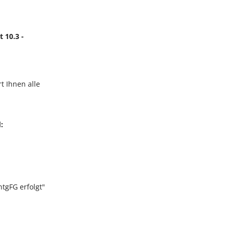
t 10.3 -
t Ihnen alle
:
tgFG erfolgt"