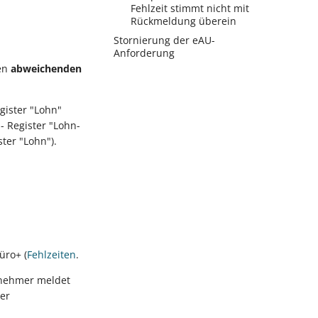
Fehlzeit stimmt nicht mit
Rückmeldung überein
Stornierung der eAU-
Anforderung
en
abweichenden
gister "Lohn"
- Register "Lohn-
er "Lohn").
üro+ (
Fehlzeiten
.
tnehmer meldet
er