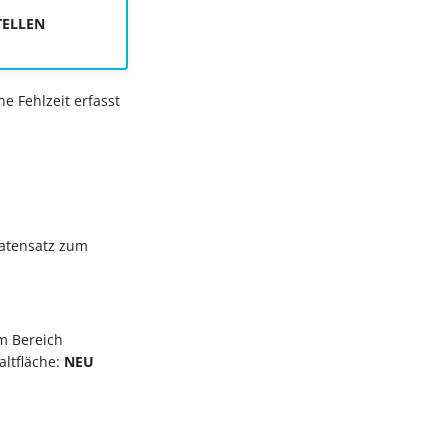
TELLEN
e Fehlzeit erfasst
Datensatz zum
m Bereich
altfläche:
NEU