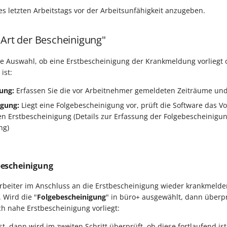
es letzten Arbeitstags vor der Arbeitsunfähigkeit anzugeben.
"Art der Bescheinigung"
e Auswahl, ob eine Erstbescheinigung der Krankmeldung vorliegt o
ist:
ung:
Erfassen Sie die vor Arbeitnehmer gemeldeten Zeiträume und 
igung:
Liegt eine Folgebescheinigung vor, prüft die Software das 
ten Erstbescheinigung (Details zur Erfassung der Folgebescheinigun
ng)
bescheinigung
tarbeiter im Anschluss an die Erstbescheinigung wieder krankmelden
 Wird die "
Folgebescheinigung
" in büro+ ausgewählt, dann überpr
ich nahe Erstbescheinigung vorliegt:
, dann wird im zweiten Schritt überprüft, ob diese fortlaufend ist