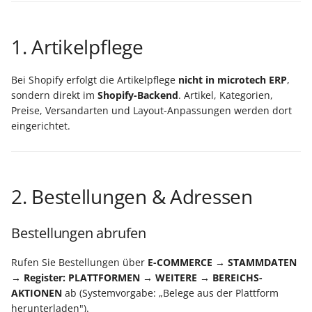
Unterstützung für iCal- 
LCD-Kundendisplay für
vCalendar-Dateien
Kassensysteme
Grundpreis-Einheiten üb
1. Artikelpflege
Export und Import
Individuelle Schaubilder
anpassen
Nullbeleg ausdrucken
Bei Shopify erfolgt die Artikelpflege
nicht in microtech ERP
,
Navigationslinks
sondern direkt im
Shopify-Backend
. Artikel, Kategorien,
Auftragsnummern in
Preise, Versandarten und Layout-Anpassungen werden dort
Kasse
Hyperlink-Unterstützung
eingerichtet.
in Übersichten und in
Gestalten von
Detail-Ansichten
Kassenbelegen
Übersichten: Drag & Dro
2. Bestellungen & Adressen
Kassenprüfung TSE
Unterstützung für vCard
Bestellungen abrufen
Verschiedene
Bereinigungsassistent -
Auswertungen -
Archiv-Mandant
Rufen Sie Bestellungen über
E-COMMERCE → STAMMDATEN
verschiedene Werte
→ Register: PLATTFORMEN → WEITERE → BEREICHS-
Datenerfassung vor dem
AKTIONEN
ab (Systemvorgabe: „Belege aus der Plattform
Programmstart
herunterladen").