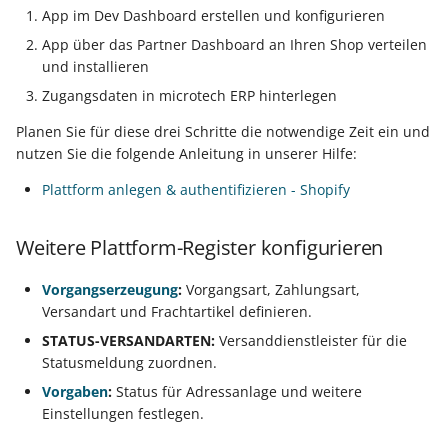
Buchungssatzerstellung in
Artikelvarianten: Artikel
GPSR -
App im Dev Dashboard erstellen und konfigurieren
der Kasse
in unterschiedlichen
Produktsicherheitsverordnung
Beitragsnachweise erneu
Mini-one-stop-shop
App über das Partner Dashboard an Ihren Shop verteilen
Ausführungen
übertragen
und installieren
Skontovorgaben
eBay-
Kundenreferenz im
Zugangsdaten in microtech ERP hinterlegen
Streckengeschäft
Fahrzeugverwendungsliste
GKV-Monatsmeldung
Zahlungsverkehr
Funktionen im
Planen Sie für diese drei Schritte die notwendige Zeit ein und
nutzen Sie die folgende Anleitung in unserer Hilfe:
Kassenbondruck
Frachtgruppen-
eBay-Produktkatalog
Sofortmeldungen
IST-Versteuerung in
Unterstützung allgemein
nutzen
Österreich
Plattform anlegen & authentifizieren - Shopify
Regeln
Betriebsaufgabe
Freie Datenbank-
(Insolvenzverfahren)
Eigene Abläufe definiere
Weitere Plattform-Register konfigurieren
Tabellen
Kassenstand prüfen
(Vorgang)
Firmenwagen-Rechner
Erfassungsvorlagen
Vorgangserzeugung
:
Vorgangsart, Zahlungsart,
Verschiedene
Versandart und Frachtartikel definieren.
Auswertungen -
Österreich:
Gestaltung von
STATUS-VERSANDARTEN:
Versanddienstleister für die
Verschiedene Werte
Registrierkassenpflicht
Eingabemasken
Statusmeldung zuordnen.
und
Vorgaben
:
Status für Adressanlage und weitere
Registrierkassensicherheitsverordnung
Differenzbesteuerung n
Kellnerschloss
Einstellungen festlegen.
(RKSV)
§ 25a Umsatzsteuergese
(D)