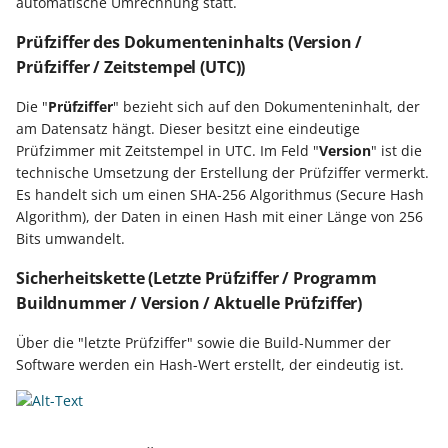
automatische Umrechnung statt.
Parameters:
Buchungssatzerstellung in
Artikelvarianten: Artikel
GPSR -
"Revisionssicherheit (mit
der Kasse
in unterschiedlichen
Beitragsnachweise erneu
Mini-one-stop-shop
Prüfziffer des Dokumenteninhalts (Version /
Protokollierung)
Ausführungen
übertragen
Prüfziffer / Zeitstempel (UTC))
Skontovorgaben
eBay-
Kundenreferenz im
Wurden in der
Streckengeschäft
Die "
Prüfziffer
" bezieht sich auf den Dokumenteninhalt, der
GKV-Monatsmeldung
Fahrzeugverwendungslis
Zahlungsverkehr
Dokumentenart bereits
am Datensatz hängt. Dieser besitzt eine eindeutige
Funktionen im
revisionssichere
Prüfzimmer mit Zeitstempel in UTC. Im Feld "
Version
" ist die
Kassenbondruck
Frachtgruppen-
Sofortmeldungen
eBay-Produktkatalog
IST-Versteuerung in
Dokumente gespeichert
technische Umsetzung der Erstellung der Prüfziffer vermerkt.
Unterstützung allgemein
nutzen
Österreich
Es handelt sich um einen SHA-256 Algorithmus (Secure Hash
erfolgt Abfrage bei
Regeln
Betriebsaufgabe
Algorithm), der Daten in einen Hash mit einer Länge von 256
Änderungen
Freie Datenbank-
(Insolvenzverfahren)
Eigene Abläufe definiere
Bits umwandelt.
Tabellen
Kassenstand prüfen
Sicherheitskette (Letzte Prüfziffer / Programm
(Vorgang)
Firmenwagen-Rechner
Erfassungsvorlagen
Verschiedene
Buildnummer / Version / Aktuelle Prüfziffer)
Auswertungen -
Österreich:
Gestaltung von
Über die "letzte Prüfziffer" sowie die Build-Nummer der
Verschiedene Werte
Registrierkassenpflicht
Eingabemasken
Software werden ein Hash-Wert erstellt, der eindeutig ist.
und
Registrierkassensicherheitsverordnung
Differenzbesteuerung n
Kellnerschloss
(RKSV)
§ 25a Umsatzsteuergese
(D)