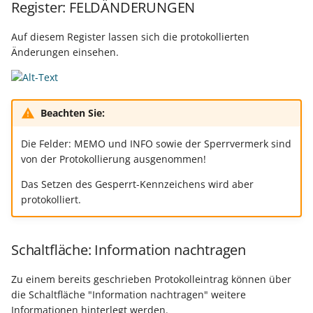
Unterstützung für iCal- 
Register: FELDÄNDERUNGEN
LCD-Kundendisplay für
vCalendar-Dateien
Kassensysteme
Grundpreis-Einheiten üb
Auf diesem Register lassen sich die protokollierten
Export und Import
Änderungen einsehen.
Individuelle Schaubilder
anpassen
Nullbeleg ausdrucken
Navigationslinks
Auftragsnummern in
Beachten Sie:
Kasse
Hyperlink-Unterstützung
in Übersichten und in
Die Felder: MEMO und INFO sowie der Sperrvermerk sind
Gestalten von
Detail-Ansichten
von der Protokollierung ausgenommen!
Kassenbelegen
Das Setzen des Gesperrt-Kennzeichens wird aber
Übersichten: Drag & Dro
protokolliert.
Kassenprüfung TSE
Unterstützung für vCard
Verschiedene
Bereinigungsassistent -
Schaltfläche: Information nachtragen
Auswertungen -
Archiv-Mandant
verschiedene Werte
Zu einem bereits geschrieben Protokolleintrag können über
Datenerfassung vor dem
die Schaltfläche "Information nachtragen" weitere
Programmstart
Informationen hinterlegt werden.