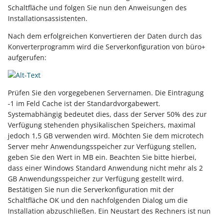
Schaltfläche und folgen Sie nun den Anweisungen des
Materialbereitstellungsdatum
Steuerberater übermitte
drucken
Ware / Artikel
Lagerplatzverwaltung üb
DPD: Besonderheiten
erfassen
erfassen
Bestandsaufteilung
Performance-Leitfaden
Steuerabrechnung von
Drucken & Layouts
Kostenstellen
Installationsassistenten.
GraphQL Freie DB nutzen
Plattformartikel
zurücklegen (in
Vorgang
Rahmen- und
Leistungen nach § 13b
Sonntags-, Feiertags-
Materialbereitstellungsdatum
Einen Kontoauszug über
aktualisieren
kundenspezifisches
Kassenzettel mit
Abrufaufträge
GLS: Besonderheiten
UStG
und Nachtzuschläge
Cross-Selling (Shopware)
Projektverwaltung
Banking, Zahlungsverkeh
Kassenbücher
Nach dem erfolgreichen Konvertieren der Daten durch das
erfassen und zur Planung
GraphQL Bsp-Queries
das Online-Banking abru
Lager)
"Druckinfobezeichnung"
Inventur
& Wartung
Konverterprogramm wird die Serverkonfiguration von büro+
verwenden
ausgeben
Zahlungsverkehreingang
Servicevertrag
UPS: Besonderheiten
Tastatur Shortcuts
Betriebsdatensatz
Zusatzfelder / Custom Fi
aufgerufen:
Projektzeiterfassung
Mitarbeiter
GraphQL
Eine Zahlung über das
automatisieren
Zuordnung einer Positio
Inventur über Vorgang
Sets (Shopware)
Frühester Produktionsstart
Änderungsbenachr.
Online-Banking tätigen
zu einem Bestelleingang
Kassenbon per E-Mail
Factoring-Text und
Amazon SFP in büro+
SendKeys-Anweisungen
Kurzarbeitergeld (KUG)
FAQ: Druckdesign /
Einzugsstellen
mittels ID
ausgeben
Übersicht: Assistenten-
Transaktionsnummer für
Regeln
nutzen
Prüfen Sie den vorgegebenen Servernamen. Die Eintragung
(Tastatur-Makros)
Hersteller (Shopware)
Exporte / Ausgabefilter /
Kritische Arbeitsgänge
-1 im Feld Cache ist der Standardvorgabewert.
GraphQL FAQ
Schemen und ihre Funkt
Vorgänge
Regeln
RV-BEA-Verfahren
Anlagen
Systemabhängig bedeutet dies, dass der Server 50% des zur
Vorgangsposition vor de
Offener Posten Ausgleich
Eingabeformular
V-LOG 6
Telefon-CD Anbindung
Suchschlagwörter
Verfügung stehenden physikalischen Speichers, maximal
Produktionsarbeitsplatz
Ausgabe prüfen
Claude mit GraphQL
Erweiterte Protokollieru
UPS Worldship-
(Shopware)
ZUZA: Befreiung von
Finanzamt - ELStAM
jedoch 1,5 GB verwenden wird. Möchten Sie dem microtech
verbinden (MCP)
für zu nutzenden Drucke
Datenerfassungsprotokoll
Anbindung
FAQ und
Click to Call statt
Zuzahlung in Hinblick auf
Server mehr Anwendungsspeicher zur Verfügung stellen,
Auftragsnummer bei
Fehlerbehebung
Telefonanbindung nutze
den Erhalt von
Mehrsprachigkeit
Grundpreis - Layoutfelde
geben Sie den Wert in MB ein. Beachten Sie bitte hierbei,
Vorgangserfassung prüf
ERP-Parametertabellen per
FAQ: Automatisierung
Barentnahmen/
Verfallsdatum im
Rehabilitationsmaßnah
(Shopware)
dass einer Windows Standard Anwendung nicht mehr als 2
GraphQL auslesen
Bareinlagen
Lagerbestand
Webshop- und eBay-
GB Anwendungsspeicher zur Verfügung gestellt wird.
Felderweiterungen
BEEG - Gesetz zum
EK-Preise übertragen
Bestätigen Sie nun die Serverkonfiguration mit der
Partner-Apps
Gutscheinverwaltung
Zusätze/ Zubehör
Elterngeld und zur
(Shopware)
Schaltfläche OK und den nachfolgenden Dialog um die
Installation abzuschließen. Ein Neustart des Rechners ist nun
Elternzeit
Mobile Ansicht