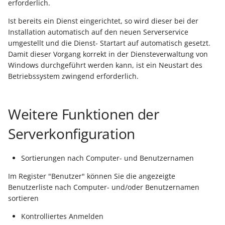
erforderlich.
Buchungssatzerstellung in
Artikelvarianten: Artikel
GPSR -
der Kasse
in unterschiedlichen
Beitragsnachweise erneu
Mini-one-stop-shop
Ist bereits ein Dienst eingerichtet, so wird dieser bei der
Ausführungen
übertragen
Installation automatisch auf den neuen Serverservice
Skontovorgaben
eBay-
Kundenreferenz im
umgestellt und die Dienst- Startart auf automatisch gesetzt.
Streckengeschäft
GKV-Monatsmeldung
Fahrzeugverwendungslis
Damit dieser Vorgang korrekt in der Diensteverwaltung von
Zahlungsverkehr
Windows durchgeführt werden kann, ist ein Neustart des
Funktionen im
Betriebssystem zwingend erforderlich.
Kassenbondruck
Frachtgruppen-
Sofortmeldungen
eBay-Produktkatalog
IST-Versteuerung in
Unterstützung allgemein
nutzen
Österreich
Regeln
Betriebsaufgabe
Weitere Funktionen der
Freie Datenbank-
(Insolvenzverfahren)
Eigene Abläufe definiere
Tabellen
Kassenstand prüfen
Serverkonfiguration
(Vorgang)
Firmenwagen-Rechner
Erfassungsvorlagen
Verschiedene
Sortierungen nach Computer- und Benutzernamen
Auswertungen -
Österreich:
Gestaltung von
Verschiedene Werte
Registrierkassenpflicht
Im Register "Benutzer" können Sie die angezeigte
Eingabemasken
Benutzerliste nach Computer- und/oder Benutzernamen
und
sortieren
Registrierkassensicherheitsverordnung
Differenzbesteuerung n
Kellnerschloss
(RKSV)
§ 25a Umsatzsteuergese
Kontrolliertes Anmelden
(D)