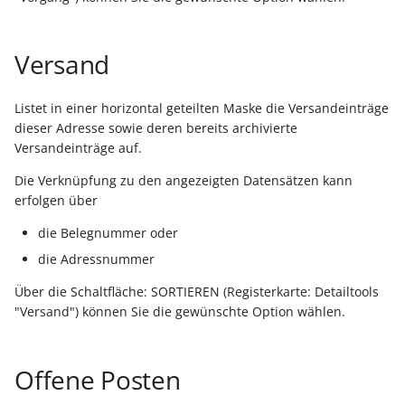
Artikelvarianten: Artikel
Buchungssatzerstellung in
GPSR -
einzelnen Adresse
in unterschiedlichen
der Kasse
Beitragsnachweise erneu
Mini-one-stop-shop
Ausführungen
übertragen
Platzhalter für detailliert
Versand
Skontovorgaben
eBay-
Kundenreferenz im
Informationen in der
Streckengeschäft
GKV-Monatsmeldung
Fahrzeugverwendungslis
Zahlungsverkehr
Abrechnung
Listet in einer horizontal geteilten Maske die Versandeinträge
Funktionen im
dieser Adresse sowie deren bereits archivierte
Frachtgruppen-
Kassenbondruck
Sofortmeldungen
eBay-Produktkatalog
IST-Versteuerung in
Servicevertragsabrechn
Versandeinträge auf.
Unterstützung allgemein
nutzen
Österreich
- Projekte
Die Verknüpfung zu den angezeigten Datensätzen kann
Regeln
Betriebsaufgabe
erfolgen über
Freie Datenbank-
(Insolvenzverfahren)
Eigene Abläufe definiere
Serviceverträge über
Tabellen
Kassenstand prüfen
Vorgang kündigen
die Belegnummer oder
(Vorgang)
Firmenwagen-Rechner
Erfassungsvorlagen
die Adressnummer
Verschiedene
Gekündigte Servicevertr
Über die Schaltfläche: SORTIEREN (Registerkarte: Detailtools
Auswertungen -
Österreich:
Gestaltung von
"Versand") können Sie die gewünschte Option wählen.
Verschiedene Werte
Registrierkassenpflicht
Eingabemasken
Auswertungsliste
und
Differenzbesteuerung nach
Registrierkassensicherheitsverordnung
Kellnerschloss
Regeln für Serviceverträ
Offene Posten
§ 25a Umsatzsteuergesetz
(RKSV)
(D)