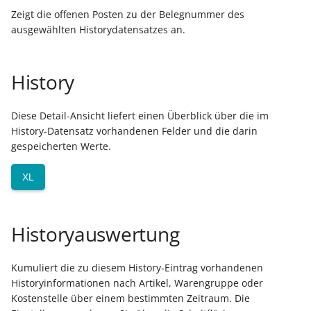
Unterstützung für iCal- 
Regeln für den
Zeigt die offenen Posten zu der Belegnummer des
LCD-Kundendisplay für
vCalendar-Dateien
Servicevertrags-Assisten
ausgewählten Historydatensatzes an.
Grundpreis-Einheiten über
Kassensysteme
Export und Import
Individuelle Schaubilder
Serviceverträge und
anpassen
Nullbeleg ausdrucken
SEPA-Lastschriften
History
Navigationslinks
Auftragsnummern in
Servicevertragsdaten in
Diese Detail-Ansicht liefert einen Überblick über die im
Kasse
Tabellenansicht
Hyperlink-Unterstützung
History-Datensatz vorhandenen Felder und die darin
in Übersichten und in
gespeicherten Werte.
Gestalten von
Detail-Ansichten
Kassenbelegen
XL
Übersichten: Drag & Dro
Kassenprüfung TSE
Unterstützung für vCard
Historyauswertung
Verschiedene
Bereinigungsassistent -
Auswertungen -
Archiv-Mandant
Kumuliert die zu diesem History-Eintrag vorhandenen
verschiedene Werte
Historyinformationen nach Artikel, Warengruppe oder
Datenerfassung vor dem
Kostenstelle über einem bestimmten Zeitraum. Die
Programmstart