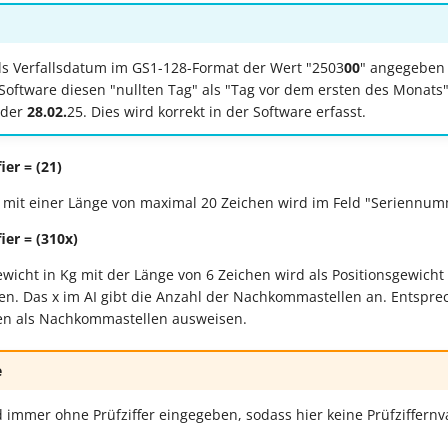
ls Verfallsdatum im GS1-128-Format der Wert "2503
00
" angegeben 
e Software diesen "nullten Tag" als "Tag vor dem ersten des Monats"
 der
28.02.
25. Dies wird korrekt in der Software erfasst.
ier = (21)
mit einer Länge von maximal 20 Zeichen wird im Feld "Seriennumm
ier = (310x)
icht in Kg mit der Länge von 6 Zeichen wird als Positionsgewicht
n. Das x im AI gibt die Anzahl der Nachkommastellen an. Entspre
hen als Nachkommastellen ausweisen.
e
 immer ohne Prüfziffer eingegeben, sodass hier keine Prüfziffernv