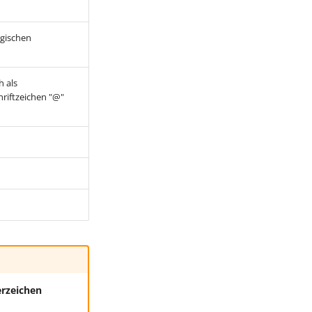
ogischen
 als
riftzeichen "@"
erzeichen