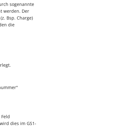
urch sogenannte
ht werden. Der
(z. Bsp. Charge)
den die
rlegt.
nnummer"
 Feld
wird dies im GS1-