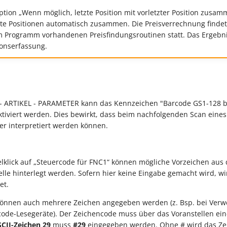
tion „Wenn möglich, letzte Position mit vorletzter Position zusam
te Positionen automatisch zusammen. Die Preisverrechnung finde
 Programm vorhandenen Preisfindungsroutinen statt. Das Ergebni
onserfassung.
 ARTIKEL - PARAMETER kann das Kennzeichen "Barcode GS1-128 b
ktiviert werden. Dies bewirkt, dass beim nachfolgenden Scan eines
ier interpretiert werden können.
klick auf „Steuercode für FNC1“ können mögliche Vorzeichen aus d
lle hinterlegt werden. Sofern hier keine Eingabe gemacht wird, w
et.
önnen auch mehrere Zeichen angegeben werden (z. Bsp. bei Ver
ode-Lesegeräte). Der Zeichencode muss über das Voranstellen eine
CII-Zeichen 29
muss
#29
eingegeben werden. Ohne # wird das Zei