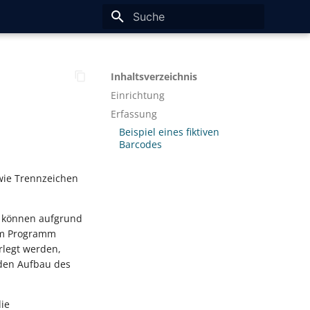
Suche wird initialisiert
Inhaltsverzeichnis
Einrichtung
Erfassung
Beispiel eines fiktiven
Barcodes
ie Trennzeichen
e können aufgrund
em Programm
erlegt werden,
 den Aufbau des
ie