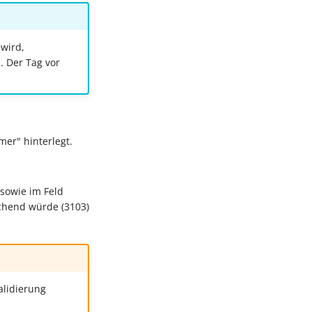
wird,
. Der Tag vor
er" hinterlegt.
 sowie im Feld
chend würde (3103)
alidierung