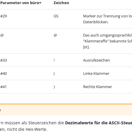
Parameter von büro+
Zeichen
#29
GS
Marker zur Trennung von l
Datenblöcken.
@
@
Das auch umgangssprachlich
"Klammeraffe" bekannte Sch
[ɛt].
#33
!
Ausrufezeichen
#40
(
Linke Klammer
#41
)
Rechte Klammer
e
rn müssen als Steuerzeichen die
Dezimalwerte für die ASCII-Steu
n, nicht die Hex-Werte.