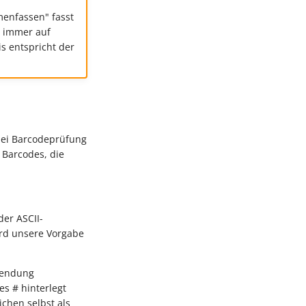
menfassen" fasst
t immer auf
s entspricht der
ei Barcodeprüfung
 Barcodes, die
er ASCII-
ird unsere Vorgabe
wendung
s # hinterlegt
chen selbst als