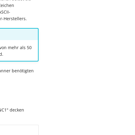
Zeichen
SCII-
-Herstellers.
 von mehr als 50
d.
anner benötigten
FNC1" decken