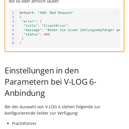
Unterstützung für iCal- 
die so oder ähnlich lautet:
LCD-Kundendisplay für
vCalendar-Dateien
Kassensysteme
Grundpreis-Einheiten üb
1
Antwort
:
"400: Bad Request"
2
{
Export und Import
Individuelle Schaubilder
3
"error"
:
{
4
"title"
:
"ClientError"
,
anpassen
Nullbeleg ausdrucken
5
"message"
:
"Beben Sie einen Zahlungsempfänger an. Bi
6
"status"
:
400
Navigationslinks
7
}
Auftragsnummern in
8
}
Kasse
Hyperlink-Unterstützung
in Übersichten und in
Gestalten von
Detail-Ansichten
Einstellungen in den
Kassenbelegen
Übersichten: Drag & Dro
Parametern bei V-LOG 6-
Kassenprüfung TSE
Unterstützung für vCard
Anbindung
Verschiedene
Bereinigungsassistent -
Auswertungen -
Archiv-Mandant
Bei der Auswahl von V-LOG 6 stehen folgende zur
verschiedene Werte
konfigurierende Felder zur Verfügung:
Datenerfassung vor dem
Frachtführer
Programmstart