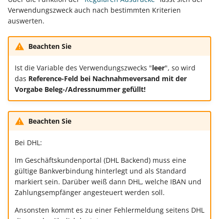
verschoben/kopiert?"
Buchungssatzerstellung in
Artikelvarianten: Artikel
GPSR -
Verwendungszweck auch nach bestimmten Kriterien
der Kasse
in unterschiedlichen
Beitragsnachweise erneu
Mini-one-stop-shop
auswerten.
Filterung der Pack-Ansich
Ausführungen
übertragen
auf Stückliste bis Stücklis
Skontovorgaben
eBay-
Kundenreferenz im
Beachten Sie
im Paket abgeschlossen i
Streckengeschäft
GKV-Monatsmeldung
Fahrzeugverwendungslis
Zahlungsverkehr
Funktionen im
Ist die Variable des Verwendungszwecks "
leer
", so wird
Kassenbondruck
Frachtgruppen-
Sofortmeldungen
eBay-Produktkatalog
IST-Versteuerung in
das
Reference-Feld bei Nachnahmeversand mit der
Unterstützung allgemein
nutzen
Österreich
Vorgabe Beleg-/Adressnummer gefüllt!
Regeln
Betriebsaufgabe
Freie Datenbank-
(Insolvenzverfahren)
Eigene Abläufe definiere
Beachten Sie
Tabellen
Kassenstand prüfen
(Vorgang)
Firmenwagen-Rechner
Erfassungsvorlagen
Bei DHL:
Verschiedene
Auswertungen -
Österreich:
Im Geschäftskundenportal (DHL Backend) muss eine
Gestaltung von
Verschiedene Werte
gültige Bankverbindung hinterlegt und als Standard
Registrierkassenpflicht
Eingabemasken
markiert sein. Darüber weiß dann DHL, welche IBAN und
und
Zahlungsempfänger angesteuert werden soll.
Registrierkassensicherheitsverordnung
Differenzbesteuerung n
Kellnerschloss
(RKSV)
§ 25a Umsatzsteuergese
Ansonsten kommt es zu einer Fehlermeldung seitens DHL
(D)