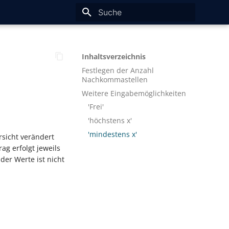
Suche wird initialisiert
Inhaltsverzeichnis
Festlegen der Anzahl
Nachkommastellen
Weitere Eingabemöglichkeiten
'Frei'
'höchstens x'
'mindestens x'
rsicht verändert
g erfolgt jeweils
der Werte ist nicht